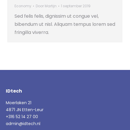
Economy
Door
Martijn
1 september 2019
Sed felis felis, dignissim ut congue vel,
bibendum ut nisl. Aliquam tempus lorem sed
fringilla viverra.
IDtech
Moerlaken 21
4871 JN Etten-Leur
+316 52 14 27 00
admin@idtech.nl