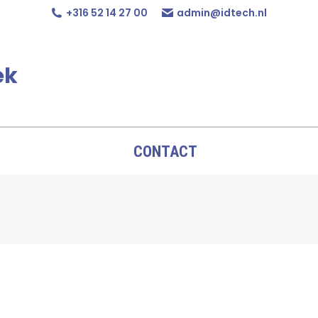
+316 52 14 27 00
admin@idtech.nl
ek
CONTACT