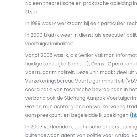
Na een theoretische en praktische opleiding in
Etsen.
In 1999 was ik werkzaam bij een particulier re
In 2000 trad ik weer in dienst als executief p
voertuigcriminaliteit.
Vanaf 2006 was ik, als Senior Vakman Informati
huidige Landelijke Eenheid), Dienst Operatione
Voertuigcriminaliteit. Deze unit maakt deel 
Verzekeringsbureau Voertuigcriminaliteit (Vb
coördinatie van technische bevragingen in het k
verband ook de Stichting Aanpak Voertuigcrimi
Gezien mijn achtergrond en werkervaring tra
aanspreekpunt en begeleidde ik zoekingen (
ht
In 2007 verleende ik technische ondersteuning 
buitengewoon agent van politie voor Aruba, Bon