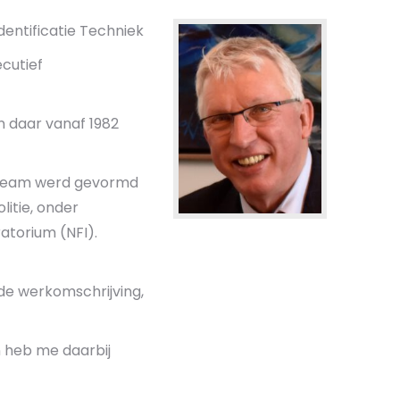
dentificatie Techniek
ecutief
n daar vanaf 1982
it team werd gevormd
itie, onder
atorium (NFI).
de werkomschrijving,
n heb me daarbij