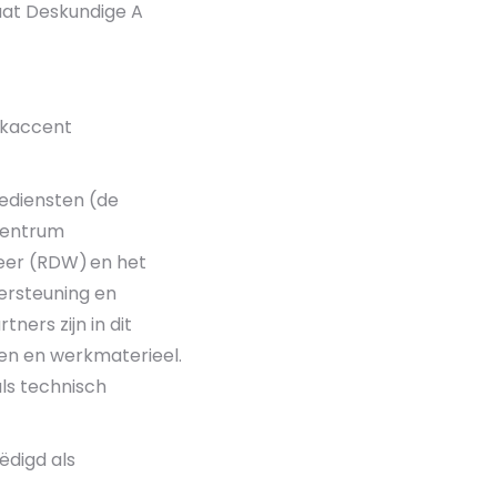
caat Deskundige A
aakaccent
iediensten (de
ecentrum
eer (RDW) en het
ersteuning en
ners zijn in dit
gen en werkmaterieel.
ls technisch
ëdigd als