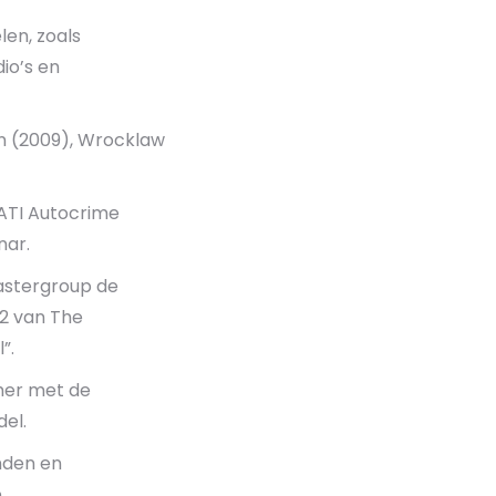
len, zoals
dio’s en
on (2009), Wrocklaw
AATI Autocrime
nar.
mastergroup de
12 van The
”.
emer met de
el.
nden en
.