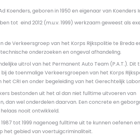
 Ad Koenders, geboren in 1950 en eigenaar van Koenders I
n ben tot eind 2012 (m.u.v. 1999) werkzaam geweest als ex
van de Verkeersgroep van het Korps Rijkspolitie te Breda e
t technische onderzoeken en ongeval afhandeling.
landelijke uitrol van het Permanent Auto Team (P.A.T.). D
ij de toenmalige Verkeersgroepen van het Korps Rijkspol
n het CRI en onder begeleiding van het Gerechtelijk Labor
 bestonden uit het al dan niet fulltime uitvoeren van
en, dan wel onderdelen daarvan. Een concrete en geborg
 helaas nooit ontwikkeld.
987 tot 1999 nagenoeg fulltime uit te kunnen oefenen e
 het gebied van voertuigcriminaliteit.