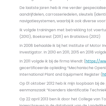
De laatste jaren heb ik me verder gespecialisee
aandrijfdelen, carrosseriedelen, sleutels (ident
navigatiesystemen, waarbij ik ook diverse voo
Ik volgde trainingen met betrekking tot voertu
(2010), Boekarest (2011) en Bratislava (2012)
In 2008 behaalde ik bij het Institute of Motor In
Investigator. In 2010 en 2011, 2015 en 2018 vol
In 2011 volgde ik bij de firma Wendt (
https://ww
gecertificeerde opleiding “Mechanische Openin
International Plant and Equipment Register (
h
Op 01 oktober 2012 heb ik mijn loopbaan bij de
eenmanszaak “Koenders Identificatie Techniek
Op 22 april 2013 ben ik door het College van 
ingeschreven in de databank van de Landelijke