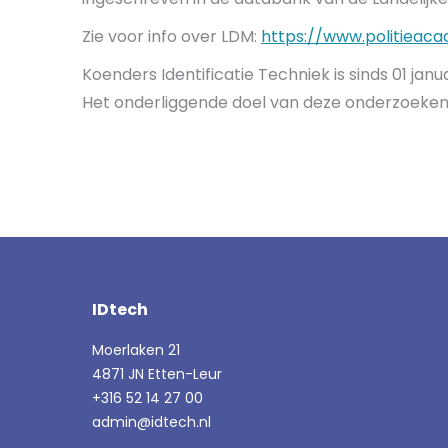
Zie voor info over LDM:
https://www.politieac
Koenders Identificatie Techniek is sinds 01 ja
Het onderliggende doel van deze onderzoeken is
IDtech
Moerlaken 21
4871 JN Etten-Leur
+316 52 14 27 00
admin@idtech.nl