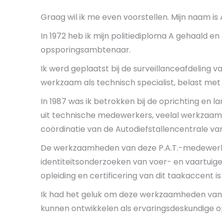
Graag wil ik me even voorstellen. Mijn naam is
In 1972 heb ik mijn politiediploma A gehaald e
opsporingsambtenaar.
Ik werd geplaatst bij de surveillanceafdeling 
werkzaam als technisch specialist, belast me
In 1987 was ik betrokken bij de oprichting en 
uit technische medewerkers, veelal werkzaam b
coördinatie van de Autodiefstallencentrale va
De werkzaamheden van deze P.A.T.-medewerkers
identiteitsonderzoeken van voer- en vaartuig
opleiding en certificering van dit taakaccent is
Ik had het geluk om deze werkzaamheden van 1
kunnen ontwikkelen als ervaringsdeskundige op