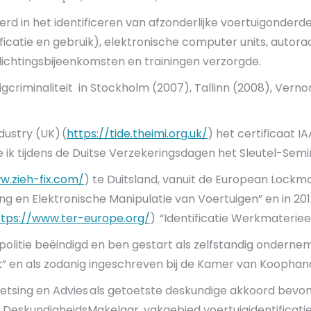
rd in het identificeren van afzonderlijke voertuigonderde
ificatie en gebruik), elektronische computer units, autora
rlichtingsbijeenkomsten en trainingen verzorgde.
igcriminaliteit in Stockholm (2007), Tallinn (2008), Vern
dustry (UK) (
https://tide.theimi.org.uk/
) het certificaat I
gde ik tijdens de Duitse Verzekeringsdagen het Sleutel-Semi
w.zieh-fix.com/
) te Duitsland, vanuit de European Lock
g en Elektronische Manipulatie van Voertuigen” en in 20
ttps://www.ter-europe.org/
) “Identificatie Werkmaterieel
 politie beëindigd en ben gestart als zelfstandig ondern
” en als zodanig ingeschreven bij de Kamer van Koophand
Toetsing en Advies als getoetste deskundige akkoord bevo
 DeskundigheidsMakelaar, vakgebied voertuigidentificatie