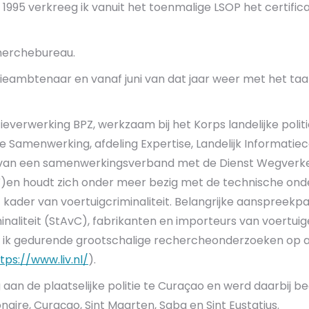
 1995 verkreeg ik vanuit het toenmalige LSOP het certifi
cherchebureau.
olitieambtenaar en vanaf juni van dat jaar weer met het t
everwerking BPZ, werkzaam bij het Korps landelijke polit
le Samenwerking, afdeling Expertise, Landelijk Informati
uit van een samenwerkingsverband met de Dienst Wegverk
V)en houdt zich onder meer bezig met de technische ond
ader van voertuigcriminaliteit. Belangrijke aanspreekpart
naliteit (StAvC), fabrikanten en importeurs van voertui
d ik gedurende grootschalige rechercheonderzoeken op a
tps://www.liv.nl/
).
aan de plaatselijke politie te Curaçao en werd daarbij be
aire, Curaçao, Sint Maarten, Saba en Sint Eustatius.