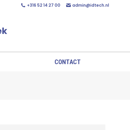
+316 52 14 27 00
admin@idtech.nl
ek
CONTACT